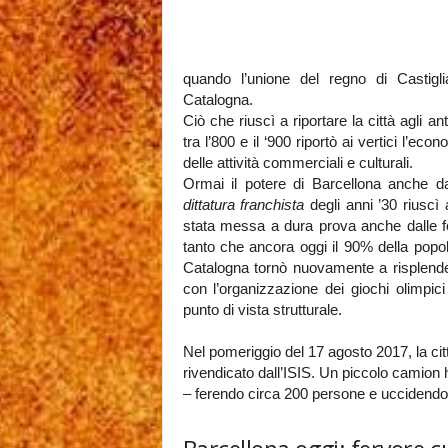
quando l’unione del regno di Castiglia
Catalogna.
Ciò che riuscì a riportare la città agli an
tra l’800 e il ‘900 riportò ai vertici l’ec
delle attività commerciali e culturali.
Ormai il potere di Barcellona anche da
dittatura franchista
degli anni ’30 riuscì
stata messa a dura prova anche dalle fo
tanto che ancora oggi il 90% della popo
Catalogna tornò nuovamente a risplendere
con l’organizzazione dei giochi olimpi
punto di vista strutturale.
Nel pomeriggio del 17 agosto 2017, la citt
rivendicato dall’ISIS. Un piccolo camion
– ferendo circa 200 persone e uccidendo