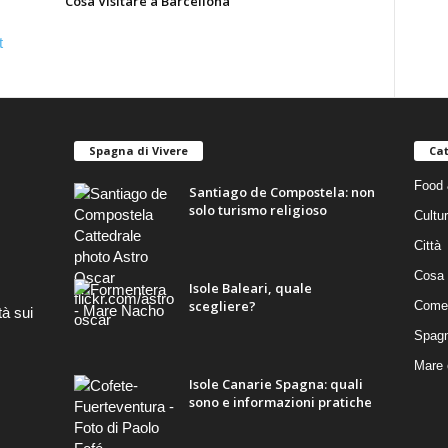
Cosa Visitare a Barcellona
Spagna di Vivere
Cat
Food 
Santiago de Compostela: non
solo turismo religioso
Cultu
Città
Cosa 
Isole Baleari, quale
scegliere?
Come 
tà sui
Spag
Mare 
Isole Canarie Spagna: quali
sono e informazioni pratiche