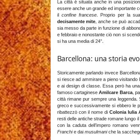
La città è situata anche in una posizion
essere anche un grande ed importante ce
il
confine francese
. Proprio per la su
decisamente mite
, anche se può accade
sia messo da parte in funzione di abbonda
e febbraio e nonostante ciò non si scende 
si ha una media di 24°.
Barcellona: una storia evo
Storicamente parlando invece Barcellon
si riesce ad ammirare a pieno visitando l
e ai design di classe. Essa però ha una 
famoso cartaginese
Amilcare Barca
, p
città rimane pur sempre una leggenda. S
greco e successivamente si ebbero le pr
ribattezzò con il nome di
Colonia Iulia
resti delle antiche strade romane lungo 
con la caduta dell’impero romano venn
Franchi
e dai
musulmani
che la sacchegg