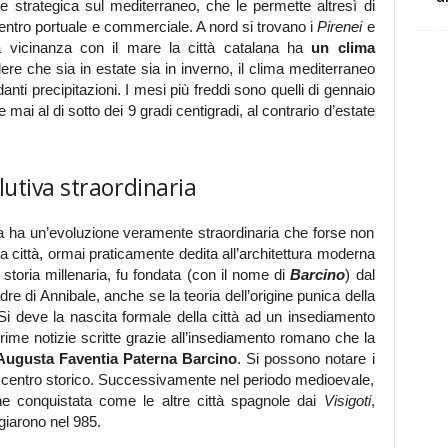
e strategica sul mediterraneo, che le permette altresì di
ntro portuale e commerciale. A nord si trovano i
Pirenei
e
a vicinanza con il mare la città catalana ha
un clima
re che sia in estate sia in inverno, il clima mediterraneo
nti precipitazioni. I mesi più freddi sono quelli di gennaio
mai al di sotto dei 9 gradi centigradi, al contrario d’estate
lutiva straordinaria
a ha un’evoluzione veramente straordinaria che forse non
a città, ormai praticamente dedita all’architettura moderna
storia millenaria, fu fondata (con il nome di
Barcino
) dal
adre di Annibale, anche se la teoria dell’origine punica della
i deve la nascita formale della città ad un insediamento
ime notizie scritte grazie all’insediamento romano che la
 Augusta Faventia Paterna Barcino
. Si possono notare i
il centro storico. Successivamente nel periodo medioevale,
e conquistata come le altre città spagnole dai
Visigoti
,
iarono nel 985.