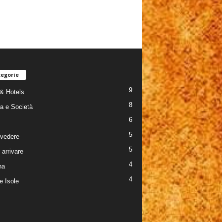
egorie
9
& Hotels
8
ra e Società
6
5
vedere
5
arrivare
4
na
4
e Isole