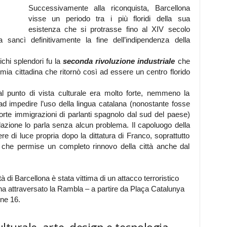
Successivamente alla riconquista, Barcellona
visse un periodo tra i più floridi della sua
esistenza che si protrasse fino al XIV secolo
 sancì definitivamente la fine dell’indipendenza della
tichi splendori fu la
seconda rivoluzione industriale
che
onomia cittadina che ritornò così ad essere un centro florido
l punto di vista culturale era molto forte, nemmeno la
 ad impedire l’uso della lingua catalana (nonostante fosse
rte immigrazioni di parlanti spagnolo dal sud del paese)
lazione lo parla senza alcun problema. Il capoluogo della
 di luce propria dopo la dittatura di Franco, soprattutto
ci che permise un completo rinnovo della città anche dal
à di Barcellona è stata vittima di un attacco terroristico
 ha attraversato la Rambla – a partire da Plaça Catalunya
ne 16.