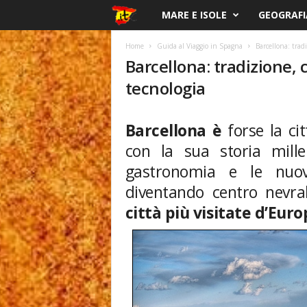
S
MARE E ISOLE
GEOGRAFI
p
Home
Guida al Viaggio in Spagna
Barcellona: trad
Barcellona: tradizione,
a
tecnologia
g
Barcellona è
forse la ci
n
con la sua storia millen
a
gastronomia e le nuo
diventando centro nevr
.
città più visitate d’Eur
i
t