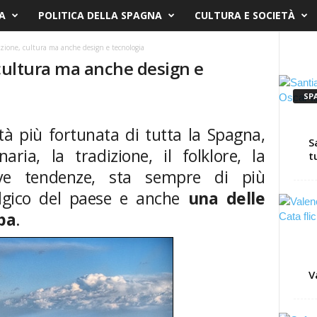
A
POLITICA DELLA SPAGNA
CULTURA E SOCIETÀ
izione, cultura ma anche design e tecnologia
 cultura ma anche design e
SP
ttà più fortunata di tutta la Spagna,
S
aria, la tradizione, il folklore, la
t
ve tendenze, sta sempre di più
algico del paese e anche
una delle
opa
.
V