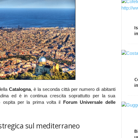
I
i
C
i
della
Catalogna
, è la seconda città per numero di abitanti
adina ed è in continua crescita soprattutto per la sua
04 ospita per la prima volta il
Forum Universale delle
stregica sul mediterraneo
B
u