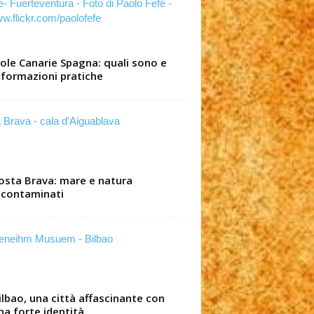
sole Canarie Spagna: quali sono e
nformazioni pratiche
osta Brava: mare e natura
ncontaminati
ilbao, una città affascinante con
na forte identità