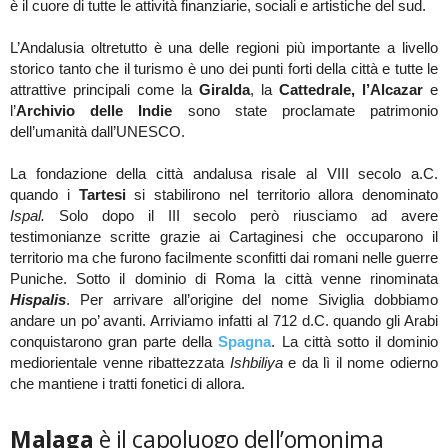
è il cuore di tutte le attività finanziarie, sociali e artistiche del sud.
L’Andalusia oltretutto è una delle regioni più importante a livello
storico tanto che il turismo è uno dei punti forti della città e tutte le
attrattive principali come la
Giralda
, la
Cattedrale, l’Alcazar
e
l’
Archivio delle Indie
sono state proclamate patrimonio
dell’umanità dall’UNESCO.
La fondazione della città andalusa risale al VIII secolo a.C.
quando i
Tartesi
si stabilirono nel territorio allora denominato
Ispal.
Solo dopo il III secolo però riusciamo ad avere
testimonianze scritte grazie ai Cartaginesi che occuparono il
territorio ma che furono facilmente sconfitti dai romani nelle guerre
Puniche. Sotto il dominio di Roma la città venne rinominata
Hispalis
. Per arrivare all’origine del nome Siviglia dobbiamo
andare un po’ avanti. Arriviamo infatti al 712 d.C. quando gli Arabi
conquistarono gran parte della
Spagna
. La città sotto il dominio
mediorientale venne ribattezzata
Ishbiliya
e da lì il nome odierno
che mantiene i tratti fonetici di allora.
Malaga
è il capoluogo dell’omonima