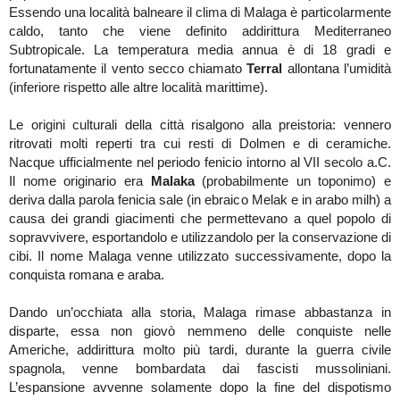
Essendo una località balneare il clima di Malaga è particolarmente
caldo, tanto che viene definito addirittura Mediterraneo
Subtropicale. La temperatura media annua è di 18 gradi e
fortunatamente il vento secco chiamato
Terral
allontana l’umidità
(inferiore rispetto alle altre località marittime).
Le origini culturali della città risalgono alla preistoria: vennero
ritrovati molti reperti tra cui resti di Dolmen e di ceramiche.
Nacque ufficialmente nel periodo fenicio intorno al VII secolo a.C.
Il nome originario era
Malaka
(probabilmente un toponimo) e
deriva dalla parola fenicia sale (in ebraico Melak e in arabo milh) a
causa dei grandi giacimenti che permettevano a quel popolo di
sopravvivere, esportandolo e utilizzandolo per la conservazione di
cibi. Il nome Malaga venne utilizzato successivamente, dopo la
conquista romana e araba.
Dando un’occhiata alla storia, Malaga rimase abbastanza in
disparte, essa non giovò nemmeno delle conquiste nelle
Americhe, addirittura molto più tardi, durante la guerra civile
spagnola, venne bombardata dai fascisti mussoliniani.
L’espansione avvenne solamente dopo la fine del dispotismo